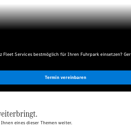
Gewerbekunden
Finanzierung
Privatkunden
Finanzierung
Gewerbekunden
Mercedes-
Benz
!
Store
Gebrauchtwagensuche
leet Services bestmöglich für Ihren Fuhrpark einsetzen? Gern
Elektrotransporter
Sprinter
Termin vereinbaren
Sprinter
eiterbringt.
Kastenwagen
eSprinter
 Ihnen eines dieser Themen weiter.
Kastenwagen
- elektrisch