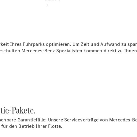
keit Ihres Fuhrparks optimieren. Um Zeit und Aufwand zu spar
Übersicht
eschulten Mercedes-Benz Spezialisten kommen direkt zu Ihnen
Neuwagenangebote
Übersicht
Transporter
tie-Pakete.
Highlights
Leasing
hbare Garantiefälle: Unsere Serviceverträge von Mercedes-Ben
Privatkunden
für den Betrieb Ihrer Flotte.
Leasing