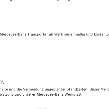
Konfigurator
Kontakt
Probefahrt
vereinbaren
Ansprechpartner
.
finden
Beratung
em Mercedes-Benz
Transporter
ab Werk serienmäßig und kostenlos
vereinbaren
Servicetermin
vereinbaren
Tel: +49 731
700 0
r.
nthalte und die Vermeidung ungeplanter Standzeiten: Unser Me
verwaltung und unserer Mercedes-Benz Werkstatt.
Kaufen