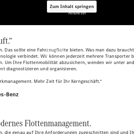
Zum Inhalt springen
Anbieter
uft.“
Anbieter
ten. Das sollte eine Fahrzeugflotte bieten. Was man dazu bra
Übersicht
nologie verbindet. Wir können jederzeit mehrere Transporter 
. Um Ihre Flottenmobilität abzusichern, wenden wir unter and
nt diagnostizieren und organisieren.
arkmanagement. Mehr Zeit für Ihr Kerngeschäft.“
es-Benz
Startseite
Modellübersicht
Servicetermin
buchen
odernes Flottenmanagement.
Probefahrt
vereinbaren
en, die genau auf Ihre Anforderungen zugeschnitten sind und 