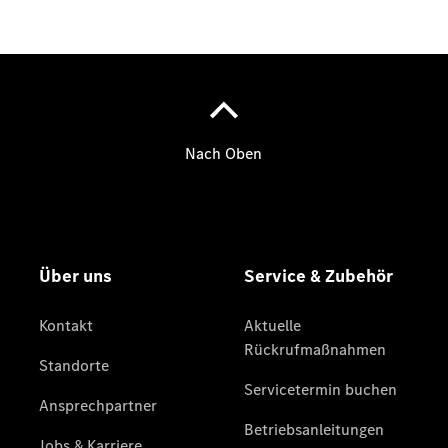
Sprinter
Tourer
Sprinter
Pritschenfahrzeug
eSprinter
Pritschenfahrzeug
- elektrisch
Sprinter
Fahrgestell
eSprinter
Fahrgestell
- elektrisch
Vito
Vito
Kastenwagen