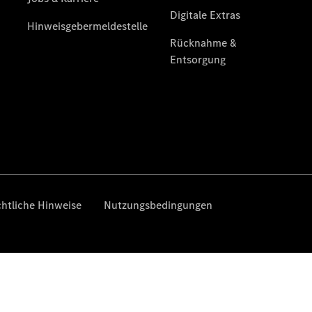
eVito
Kastenwagen
- elektrisch
Vito Mixto
Vito Tourer
eVito
Tourer -
elektrisch
Citan
Citan
Kastenwagen
eCitan
Kastenwagen
- elektrisch
Citan
Tourer