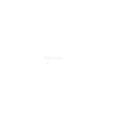
Services
Übersicht
Classic
Partner
Serviceangebote
Reifen &