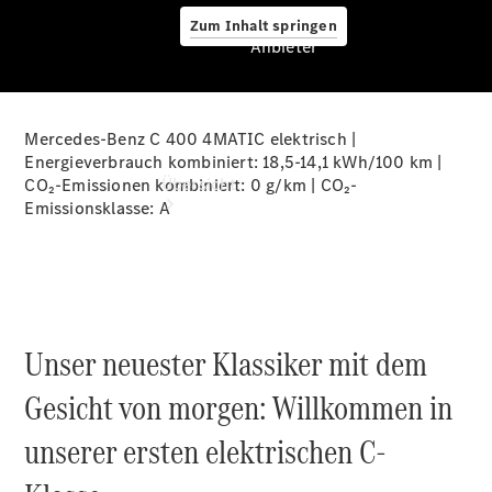
Zum Inhalt springen
Anbieter
Mercedes-Benz C 400 4MATIC elektrisch |
Anbieter
Energieverbrauch kombiniert: 18,5-14,1 kWh/100 km |
Übersicht
CO₂-Emissionen kombiniert: 0 g/km | CO₂-
Emissionsklasse:
A
Unser neuester Klassiker mit dem
Startseite
Ansprechpartner
Gesicht von morgen: Willkommen in
finden
Beratung
unserer ersten elektrischen C-
vereinbaren
Servicetermin