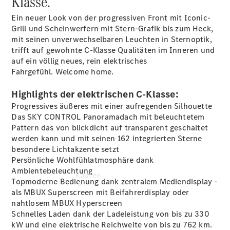
Klasse.
buchen
Probefahrt
Ein neuer Look von der progressiven Front mit Iconic-
vereinbaren
Grill und Scheinwerfern mit Stern-Grafik bis zum Heck,
Konfigurator
mit seinen unverwechselbaren Leuchten in Sternoptik,
Modellübersicht
trifft auf gewohnte C-Klasse Qualitäten im Inneren und
Tel: +49
auf ein völlig neues, rein elektrisches
7171 357 0
Fahrgefühl. Welcome home.
Highlights der elektrischen C-Klasse:
Progressives äußeres mit einer aufregenden Silhouette
Das SKY CONTROL Panoramadach mit beleuchtetem
Pattern das von blickdicht auf transparent geschaltet
werden kann und mit seinen 162 integrierten Sterne
besondere Lichtakzente setzt
Persönliche Wohlfühlatmosphäre dank
Ambientebeleuchtung
Kaufen
Topmoderne Bedienung dank zentralem Mediendisplay -
als MBUX Superscreen mit Beifahrerdisplay oder
nahtlosem MBUX Hyperscreen
Schnelles Laden dank der Ladeleistung von bis zu 330
kW und eine elektrische Reichweite von bis zu 762
km.