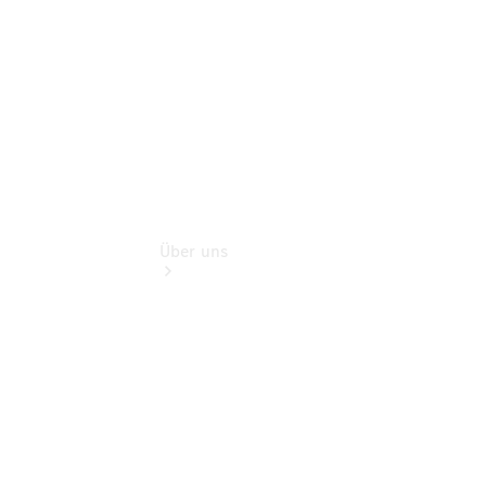
Digitale
Extras
Über uns
Übersicht
Nachhaltigkeit
Kontakt