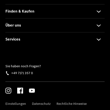
Privatkunden
Finanzierung
Gewerbekunden
Kurzfristig
verfügbare
Angebote
V-Klasse
V-Klasse
Marco Polo
Limousinen
Der
elektrische
CLA mit EQ-
Technologie
Der neue
CLA