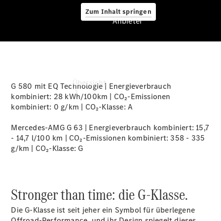
Zum Inhalt springen
Anbieter
Anbieter
Übersicht
G 580 mit EQ Technologie | Energieverbrauch
kombiniert: 28 kWh/100km | CO₂-Emissionen
kombiniert: 0 g/km | CO₂-Klasse:
A
Mercedes-AMG G 63 | Energieverbrauch kombiniert: 15,7
- 14,7 l/100 km | CO₂-Emissionen kombiniert: 358 - 335
g/km | CO₂-Klasse:
G
Startseite
Ansprechpartner
finden
Stronger than time: die G-Klasse.
Beratung
vereinbaren
Die G-Klasse ist seit jeher ein Symbol für überlegene
Servicetermin
Offroad-Performance, und ihr Design spiegelt dieses