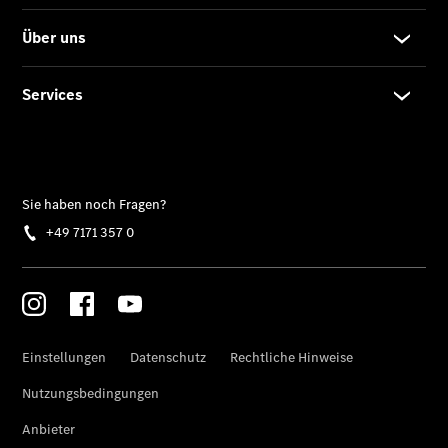
EQE
Limousine -
elektrisch
EQS
Limousine -
elektrisch
C-Klasse
Limousine
C-Klasse
Limousine -
elektrisch
E-Klasse
Limousine
S-Klasse
Limousine
S-Klasse
Lang
Mercedes-
Maybach S-
Klasse
SUVs