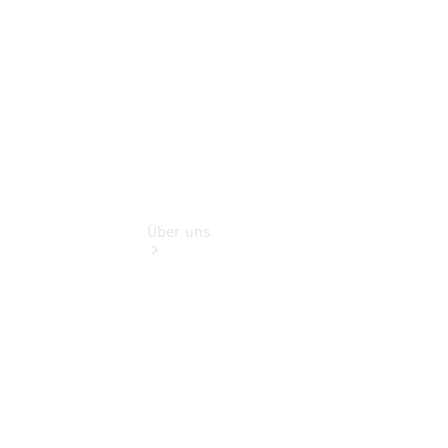
Digitale
Extras
Über uns
Übersicht
Nachhaltigkeit
Kontakt