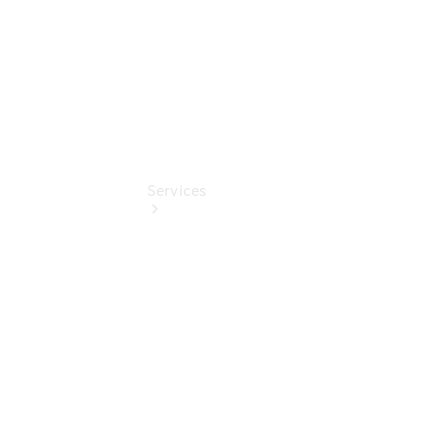
Services
Übersicht
Classic
Partner
Serviceangebote
Reifen &