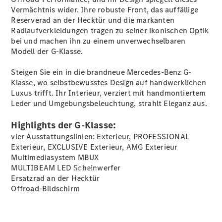
buchen
Vermächtnis wider. Ihre robuste Front, das auffällige
Probefahrt
Reserverad an der Hecktür und die markanten
vereinbaren
Radlaufverkleidungen tragen zu seiner ikonischen Optik
Konfigurator
bei und machen ihn zu einem unverwechselbaren
Modellübersicht
Modell der G-Klasse.
Tel: +49
7171 357 0
Steigen Sie ein in die brandneue Mercedes-Benz G-
Klasse, wo selbstbewusstes Design auf handwerklichen
Luxus trifft. Ihr Interieur, verziert mit handmontiertem
Leder und Umgebungsbeleuchtung, strahlt Eleganz aus.
Highlights der G-Klasse:
vier Ausstattungslinien: Exterieur, PROFESSIONAL
Exterieur, EXCLUSIVE Exterieur, AMG Exterieur
Multimediasystem MBUX
MULTIBEAM LED
Scheinwerfer
Kaufen
Ersatzrad an der Hecktür
Offroad-Bildschirm