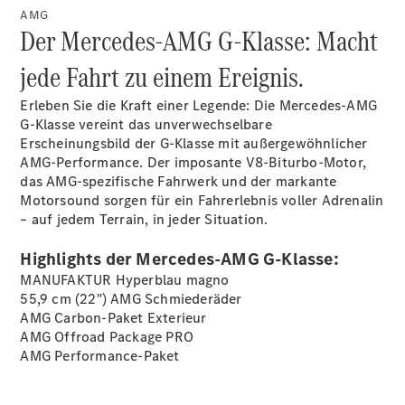
AMG
Der Mercedes-AMG G-Klasse: Macht
Übersicht
jede Fahrt zu einem Ereignis.
140 Jahre
Innovation
Erleben Sie die Kraft einer Legende: Die Mercedes-AMG
Mercedes-
G-Klasse vereint das unverwechselbare
Benz
Erscheinungsbild der G-Klasse mit außergewöhnlicher
Store
AMG-Performance. Der imposante V8-Biturbo-Motor,
Neuwagenangebote
das AMG-spezifische Fahrwerk und der markante
Motorsound sorgen für ein Fahrerlebnis voller Adrenalin
– auf jedem Terrain, in jeder Situation.
Highlights der Mercedes-AMG G-Klasse:
MANUFAKTUR Hyperblau
magno
Best Deal
55,9 cm (22") AMG
Schmiederäder
Leasing
AMG Carbon-Paket
Exterieur
Privatkunden
AMG Offroad Package
PRO
Leasing
AMG
Performance-Paket
Gewerbekunden
Finanzierung