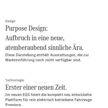
buchen
Probefahrt
vereinbaren
Konfigurator
Design
Modellübersicht
Purpose Design:
Tel: +49
7171 357 0
Aufbruch in eine neue,
atemberaubend sinnliche Ära.
Diese Darstellung enthält Ausstattungen, die zur
Markteinführung noch nicht verfügbar sind.
Technologie
Kaufen
Erster einer neuen Zeit.
Im neuen EQS feiert die komplett neu entwickelte
Plattform für rein elektrisch betriebene Fahrzeuge
Premiere.