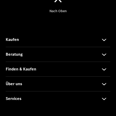
Der neue
GLA
Der neue
elektrische
GLA
EQA –
elektrisch
EQE SUV –
elektrisch
EQS SUV –
elektrisch
G-Klasse –
elektrisch
Mercedes-
Maybach
EQS SUV –