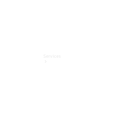
Services
Übersicht
Classic
Partner
Serviceangebote
Reifen &