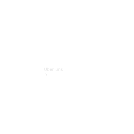
Digitale
Extras
Über uns
Übersicht
Nachhaltigkeit
Kontakt