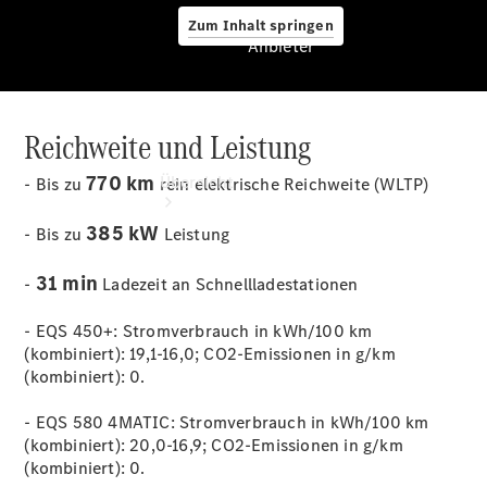
Zum Inhalt springen
Anbieter
Reichweite und Leistung
Anbieter
770 km
Übersicht
- Bis zu
rein elektrische Reichweite
(WLTP)
385 kW
- Bis zu
Leistung
31 min
-
Ladezeit an
Schnellladestationen
- EQS 450+: Stromverbrauch in kWh/100 km
(kombiniert): 19,1-16,0; CO2-Emissionen in g/km
Startseite
(kombiniert):
0.
Ansprechpartner
finden
- EQS 580 4MATIC: Stromverbrauch in kWh/100 km
Beratung
(kombiniert): 20,0-16,9; CO2-Emissionen in g/km
vereinbaren
(kombiniert):
0.
Servicetermin