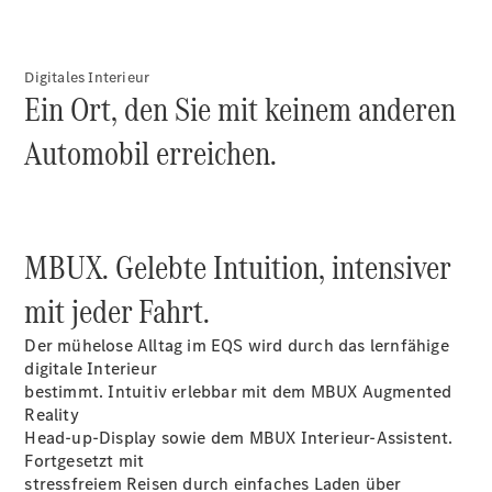
Übersicht
Digitales Interieur
140 Jahre
Ein Ort, den Sie mit keinem anderen
Innovation
Mercedes-
Automobil erreichen.
Benz
Store
Neuwagenangebote
MBUX. Gelebte Intuition, intensiver
mit jeder Fahrt.
Der mühelose Alltag im EQS wird durch das lernfähige
Best Deal
digitale Interieur
Leasing
bestimmt. Intuitiv erlebbar mit dem MBUX Augmented
Privatkunden
Reality
Leasing
Head-up-Display sowie dem MBUX Interieur-Assistent.
Gewerbekunden
Fortgesetzt mit
Finanzierung
stressfreiem Reisen durch einfaches Laden über