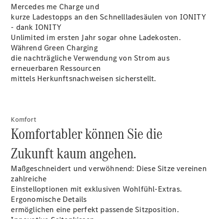
Privatkunden
Mercedes me Charge und
Finanzierung
kurze Ladestopps an den Schnellladesäulen von IONITY
Gewerbekunden
- dank IONITY
Kurzfristig
Unlimited im ersten Jahr sogar ohne
Ladekosten
.
verfügbare
Während Green Charging
Angebote
die nachträgliche Verwendung von Strom aus
V-Klasse
erneuerbaren Ressourcen
V-Klasse
mittels Herkunftsnachweisen sicherstellt.
Marco Polo
Limousinen
Komfort
Komfortabler können Sie die
Zukunft kaum angehen.
Der
Maßgeschneidert und verwöhnend: Diese Sitze vereinen
elektrische
zahlreiche
CLA mit EQ-
Einstelloptionen mit exklusiven Wohlfühl-Extras.
Technologie
Ergonomische Details
Der neue
ermöglichen eine perfekt passende Sitzposition.
CLA