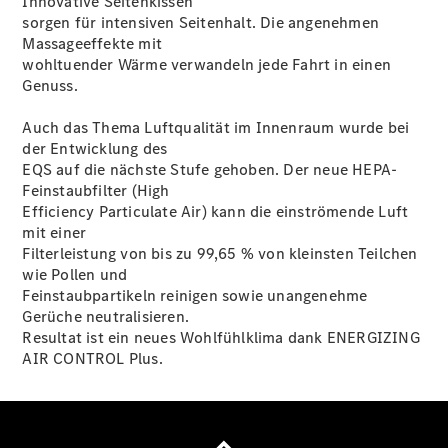
Innovative Seitenkissen
EQE
sorgen für intensiven Seitenhalt. Die angenehmen
Limousine -
Massageeffekte mit
elektrisch
wohltuender Wärme verwandeln jede Fahrt in einen
EQS
Genuss.
Limousine -
elektrisch
Auch das Thema Luftqualität im Innenraum wurde bei
C-Klasse
der Entwicklung des
Limousine
EQS auf die nächste Stufe gehoben. Der neue HEPA-
C-Klasse
Feinstaubfilter (High
Limousine -
Efficiency Particulate Air) kann die einströmende Luft
elektrisch
mit einer
E-Klasse
Filterleistung von bis zu 99,65 % von kleinsten Teilchen
Limousine
wie Pollen und
S-Klasse
Feinstaubpartikeln reinigen sowie unangenehme
Limousine
Gerüche neutralisieren.
S-Klasse
Resultat ist ein neues Wohlfühlklima dank ENERGIZING
Lang
AIR CONTROL Plus.
Mercedes-
Maybach S-
Klasse
SUVs