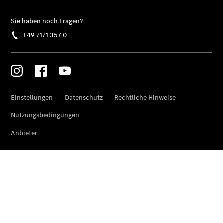
elektrisch
Der neue
GLB
Der neue
GLB –
elektrisch
Der neue
GLC SUV –
elektrisch
GLC SUV
GLC Coupé
GLE SUV
GLE Coupé
GLS
Mercedes-
Maybach
GLS
G-Klasse
T-Modelle
/ Kombis